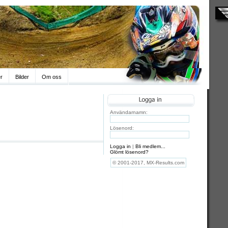
er
Bilder
Om oss
Användarnamn:
Lösenord:
Logga in
|
Bli medlem...
Glömt lösenord?
© 2001-2017, MX-Results.com