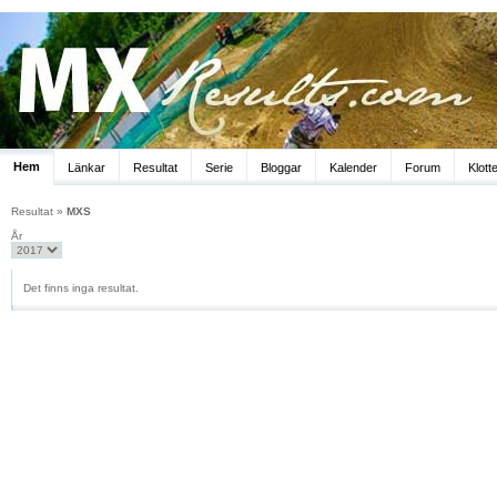
Hem
Länkar
Resultat
Serie
Bloggar
Kalender
Forum
Klott
Resultat
»
MXS
År
Det finns inga resultat.