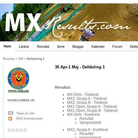
Hem
Länkar
Resultat
Serie
Bloggar
Kalender
Forum
Klott
Resultat
»
SM
»
Deltävling 1
30 Apr-1 Maj - Deltävling 1
Resultat:
MX-Girls - Tidskval
MX2, Grupp A - Tidskval
VISSEFJÄRDA CK
MX2, Grupp B - Tidskval
MX1 Open, Grupp A - Tidskval
MX1 Open, Grupp B - Tidskval
Tipsa en vän
MX-Girls - Kvalheat
Resultat
RSS Kommentarer
Varvprotokoll
MX2, Grupp A - Kvalheat
Resultat
Varvprotokoll