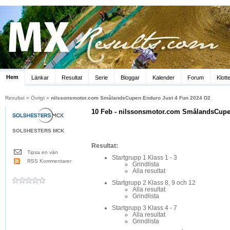
Hem
Länkar
Resultat
Serie
Bloggar
Kalender
Forum
Klott
Resultat
»
Övrigt
»
nilssonsmotor.com SmålandsCupen Enduro Just 4 Fun 2024 D2
10 Feb - nilssonsmotor.com SmålandsCupe
SOLSHESTERS MCK
Resultat:
Tipsa en vän
Startgrupp 1 Klass 1 - 3
RSS Kommentarer
Grindlista
Alla resultat
Startgrupp 2 Klass 8, 9 och 12
Alla resultat
Grindlista
Startgrupp 3 Klass 4 - 7
Alla resultat
Grindlista