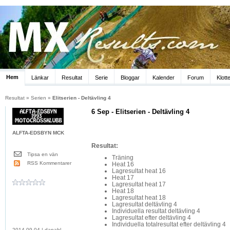
Hem
Länkar
Resultat
Serie
Bloggar
Kalender
Forum
Klott
Resultat
»
Serien
»
Elitserien - Deltävling 4
6 Sep - Elitserien - Deltävling 4
ALFTA-EDSBYN MCK
Resultat:
Tipsa en vän
Träning
RSS Kommentarer
Heat 16
Lagresultat heat 16
Heat 17
Lagresultat heat 17
Heat 18
Lagresultat heat 18
Lagresultat deltävling 4
Individuella resultat deltävling 4
Lagresultat efter deltävling 4
Individuella totalresultat efter deltävling 4
2014-09-04
|
danahl