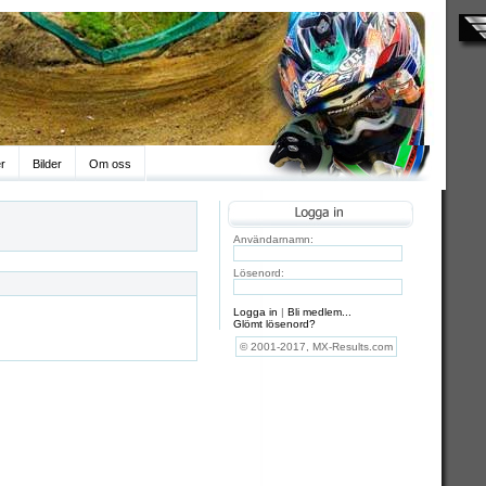
er
Bilder
Om oss
Användarnamn:
Lösenord:
Logga in
|
Bli medlem...
Glömt lösenord?
© 2001-2017, MX-Results.com