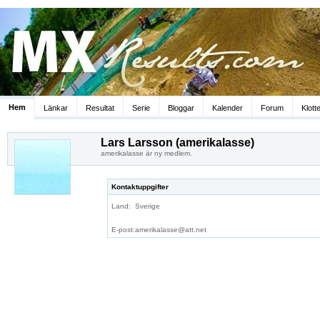
Hem
Länkar
Resultat
Serie
Bloggar
Kalender
Forum
Klott
Lars Larsson (amerikalasse)
amerikalasse är ny medlem.
Kontaktuppgifter
Land:
Sverige
E-post:
amerikalasse@att.net