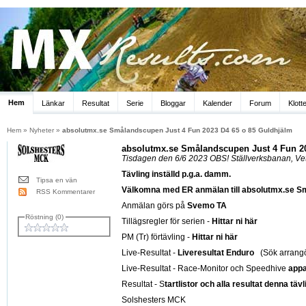
Hem
Länkar
Resultat
Serie
Bloggar
Kalender
Forum
Klott
Hem
»
Nyheter
»
absolutmx.se Smålandscupen Just 4 Fun 2023 D4 65 o 85 Guldhjälm
absolutmx.se Smålandscupen Just 4 Fun 20
Tisdagen den 6/6 2023 OBS! Ställverksbanan, Ve
Tävling inställd p.g.a. damm.
Tipsa en vän
Välkomna med ER anmälan till absolutmx.se S
RSS Kommentarer
Anmälan görs på
Svemo TA
Röstning (0)
Tillägsregler för serien -
Hittar ni här
PM (Tr) förtävling -
Hittar ni här
Live-Resultat -
Liveresultat Enduro
(Sök arrangö
Live-Resultat - Race-Monitor och Speedhive
appa
Resultat -
S
tartlistor och alla resultat denna tävl
Solshesters MCK