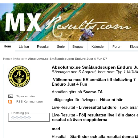
Hem
Länkar
Resultat
Serie
Bloggar
Kalender
Forum
Klott
Hem
»
Nyheter
»
Absolutmx.se Smålandscupen Enduro Just 4 Fun D7
Absolutmx.se Smålandscupen Enduro Ju
Söndagen den 6 Augusti, körs som Typ 1 MIXA
Välkomna med ER anmälan till deltävling 
Enduro Just 4 Fun
Anmälan görs på
Svemo TA
Tipsa en vän
Tillägsregler för tävlingen -
Hittar ni här
RSS Kommentarer
Live-Resultat -
Liveresultat Enduro
(Sök arran
Röstning (0)
Live-Resultat -
Följ resultaten live i din dator
resultat då även stopptiderna
med.
Resultat -
Startlistor och alla resultat denna t