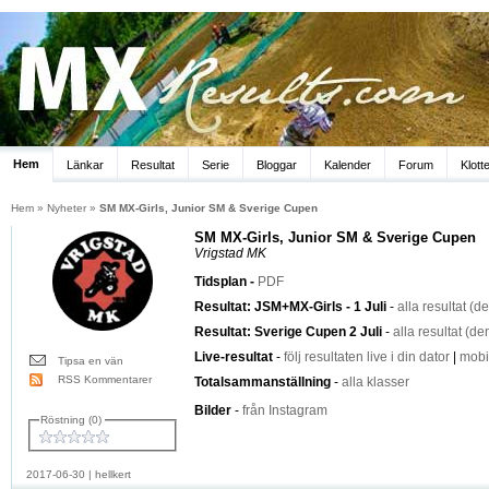
Hem
Länkar
Resultat
Serie
Bloggar
Kalender
Forum
Klott
Hem
»
Nyheter
»
SM MX-Girls, Junior SM & Sverige Cupen
SM MX-Girls, Junior SM & Sverige Cupen
Vrigstad MK
Tidsplan -
PDF
Resultat: JSM+MX-Girls - 1 Juli
-
alla resultat
(de
Resultat: Sverige Cupen 2 Juli
-
alla resultat
(den
Live-resultat
-
följ resultaten live i din dator
|
mobi
Tipsa en vän
RSS Kommentarer
Totalsammanställning
-
alla klasser
Bilder
-
från Instagram
Röstning (0)
2017-06-30
|
hellkert